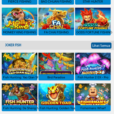
FIERCE FISHING
BAO CHUAN FISHING
STAR HUNTER
MONKEY KING FISHING
FA CHAI FISHING
GODS FORTUNE FISHING
JOKER FISH
Lihat Semua
Fish Hunting: Yao Qian Shu
Bird Paradise
Fish Hunter 2 EX - Pro
Fish Hunting: Da Sheng Nao Hai
Fish Hunting: Golden Toad
Fishermans Wharf