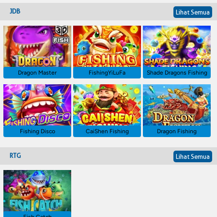
JDB
Lihat Semua
Dragon Master
FishingYiLuFa
Shade Dragons Fishing
Fishing Disco
CaiShen Fishing
Dragon Fishing
RTG
Lihat Semua
Fish Catch