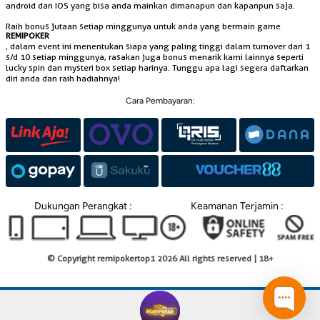
android dan IOS yang bisa anda mainkan dimanapun dan kapanpun saja.
Raih bonus jutaan setiap minggunya untuk anda yang bermain game
REMIPOKER
, dalam event ini menentukan siapa yang paling tinggi dalam turnover dari 1
s/d 10 setiap minggunya, rasakan juga bonus menarik kami lainnya seperti
lucky spin dan mysteri box setiap harinya. Tunggu apa lagi segera daftarkan
diri anda dan raih hadiahnya!
Cara Pembayaran:
Dukungan Perangkat :
Keamanan Terjamin :
© Copyright remipokertop1 2026 All rights reserved | 18+