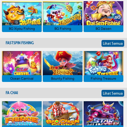
BG Xiyou Fishing
BG Fishing
BG Daisen
FASTSPIN FISHING
Lihat Semua
Ocean Carnival
Bounty Fishing
Fishing Treasure
FA CHAI
Lihat Semua