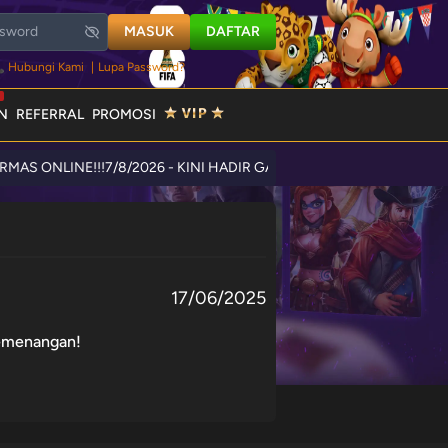
MASUK
DAFTAR
 Hubungi Kami
|
Lupa Password?
N
REFERRAL
PROMOSI
MAS ONLINE!!!
7/8/2026 - KINI HADIR GAME TERBARU JOKERCASH !!
17/06/2025
Kemenangan!